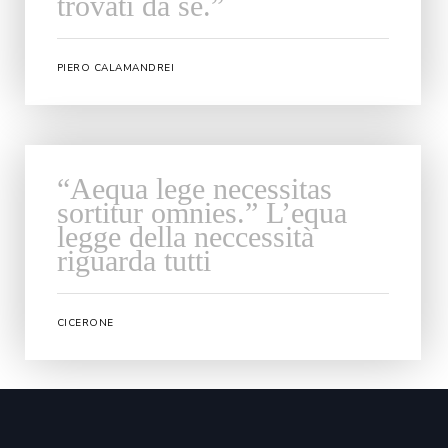
trovati da sè.”
PIERO CALAMANDREI
“Aequa lege necessitas
sortitur omnies.” L’equa
legge della neccessità
riguarda tutti
CICERONE