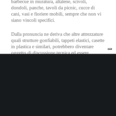
barbecue in muratura, altalene, scivoli,
dondoli, panche, tavoli da picnic, cucce di
cani, vasi e fioriere mobili, sempre che non vi
siano vincoli specifici.
Dalla pronuncia ne deriva che altre attrezzature
quali strutture gonfiabili, tappeti elastici, casette
in plastica e similari, potrebbero diventare
oggetto di discussione tecnica ed essere
preventivamente da dichiarare al Comune da
parte del “padre-costruttore”.
T.A.R. Genova sentenza n. 507-2023
Cerca