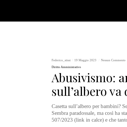
Federico_stissi
19 Maggio 2023
Nessun Commento
Diritto Amministrativo
Abusivismo: an
sull’albero va
Casetta sull’albero per bambini? Se 
Sembra paradossale, ma così ha sta
507/2023 (link in calce) e che tanto