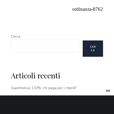
ordinanza-8762
Cerca
CER
CA
Articoli recenti
Superbonus 110%: chi paga per i ritardi?
Finalmente la Cassazione afferma il cumulo delle
domande di separazione consensuale e divorzio
congiunto