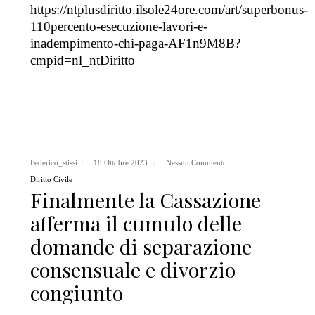
https://ntplusdiritto.ilsole24ore.com/art/superbonus-
110percento-esecuzione-lavori-e-
inadempimento-chi-paga-AF1n9M8B?
cmpid=nl_ntDiritto
Federico_stissi
18 Ottobre 2023
Nessun Commento
Diritto Civile
Finalmente la Cassazione
afferma il cumulo delle
domande di separazione
consensuale e divorzio
congiunto