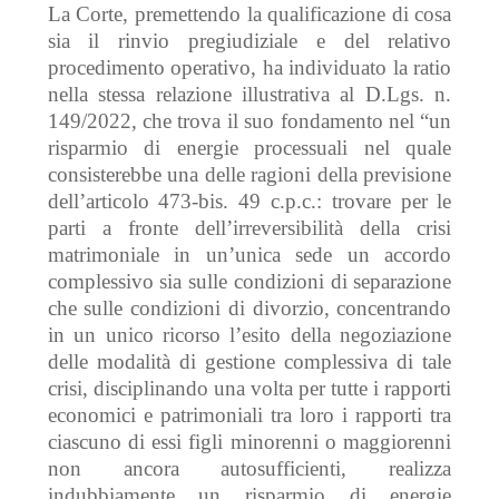
La Corte, p
remettendo
la qualificazione di
cosa
sia il rinvio pregiudiziale
e del relativo
procedimento operativo
,
ha individuato la
ratio
n
ella
stessa relazione illustrativa al D.Lgs. n.
149/2022, che trova
il suo fondamento
nel “
un
risparmio di energie processuali nel quale
consisterebbe una delle ragioni della previsione
dell’articolo 473-bis. 49 c.p.c.: trovare per le
parti a fronte dell’irreversibilità della crisi
matrimoniale in un’unica sede un accordo
complessivo sia sulle condizioni di separazione
che sulle condizioni di divorzio, concentrando
in un unico ricorso l’esito della negoziazione
delle modalità di gestione complessiva di tale
crisi, disciplinando una volta per tutte i rapporti
economici e patrimoniali tra loro i rapporti tra
ciascuno di essi figli minorenni o maggiorenni
non ancora autosufficienti, realizza
indubbiamente un risparmio di energie