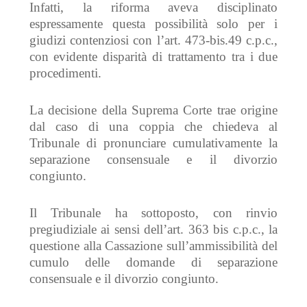
Infatti, l
a
r
iforma
aveva
disciplinato
espressamente
questa possibilità solo per i
giudizi contenziosi con l’art. 473-
bis
.49
c.p.c.,
con evidente disparità di trattamento tra i due
procedimenti.
La decisione della Suprema Corte trae origine
da
l caso
di una
coppia
che
chiedeva al
Tribunale di pronunciare
cumulativamente
la
separazione consensuale e il divorzio
congiunto.
Il Tribunale ha sottoposto,
con rinvio
pregiudiziale
ai sensi dell’art. 363
bis
c.p.c., la
questione
alla Cassazione
sull’ammissibilità del
cumulo delle domande di separazione
consensuale e il divorzio congiunto.