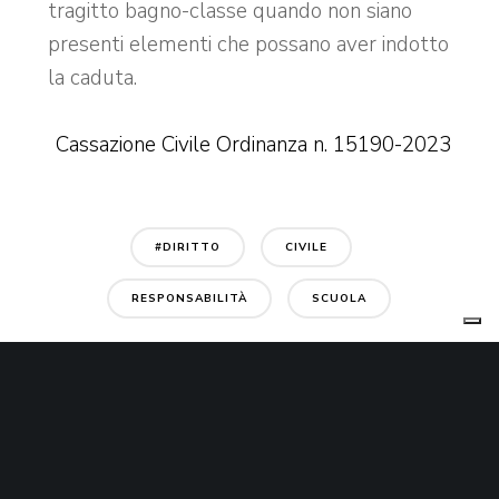
tragitto bagno-classe quando non siano
presenti elementi che possano aver indotto
la caduta.
Cassazione Civile Ordinanza n. 15190-2023
#DIRITTO
CIVILE
RESPONSABILITÀ
SCUOLA
YOU MIGHT ALSO LIKE
One of the following
Superbonus 110%: chi paga per i ritardi?