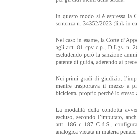
In questo modo si è espressa la C
sentenza n. 34352/2023 (link in ca
Nel caso in esame, la Corte d’App
agli artt. 81 cpv c.p., D.Lgs. n
escludendo però la sanzione ammini
patente di guida, aderendo ai prec
Nei primi gradi di giudizio, l’im
mentre trasportava il mezzo a pi
bicicletta, proprio perché lo stesso
La modalità della condotta avv
escluso, secondo l’imputato, anche
artt. 186 e 187 C.d.S., configura
analogica vietata in materia penale.