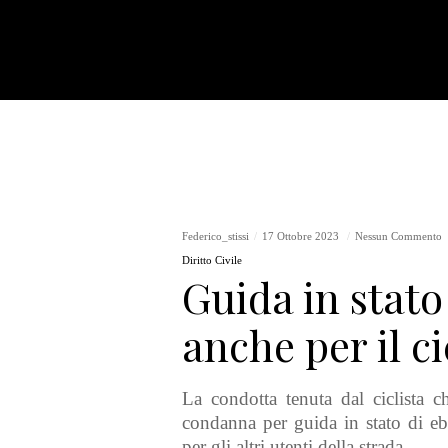
Federico_stissi
17 Ottobre 2023
Nessun Commento
Diritto Civile
Guida in stato
anche per il ci
La condotta tenuta dal ciclista
c
condanna per guida in stato di e
per gli altri utenti della strada.