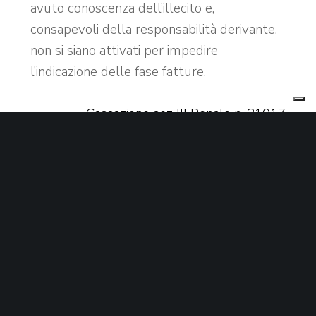
avuto conoscenza dell’illecito e,
consapevoli della responsabilità derivante,
non si siano attivati per impedire
l’indicazione delle fase fatture.
Cassazione sez III Penale n. 31017
#DIRITTO
CDA
PENALE
SOCIETARIO
YOU MIGHT ALSO LIKE
One of the following