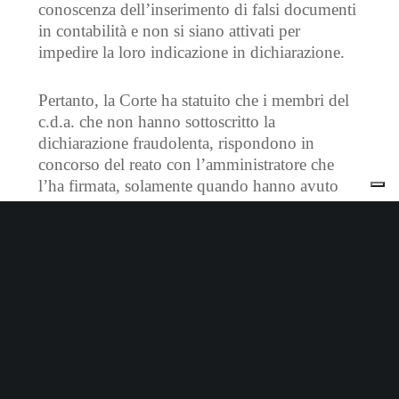
conoscenza dell’inserimento di falsi documenti
in contabilità e non si siano attivati per
impedire la loro indicazione in dichiarazione.
Pertanto, la Corte ha statuito che i membri del
c.d.a. che non hanno sottoscritto la
dichiarazione fraudolenta, rispondono in
concorso del reato con l’amministratore che
l’ha firmata, solamente quando hanno avuto
conoscenza dell’illecito e, consapevoli della
responsabilità derivante, non si siano attivati
per impedire l’indicazione delle fase fatture.
Cassazione sez III Penale n. 31017
Cerca